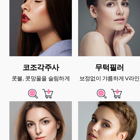
코조각주사
무턱필러
콧볼, 콧망울을 슬림하게
보정없이 갸름하게 V라인