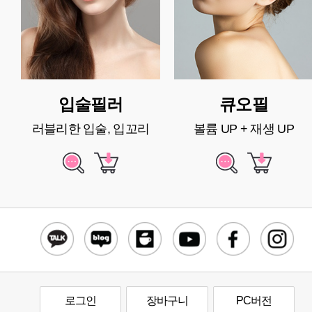
입술필러
큐오필
러블리한 입술, 입꼬리
볼륨 UP + 재생 UP
로그인
장바구니
PC버전