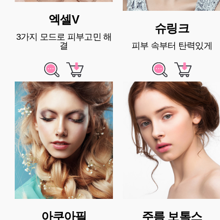
엑셀V
슈링크
3가지 모드로 피부고민 해
결
피부 속부터 탄력있게
아쿠아필
주름 보톡스