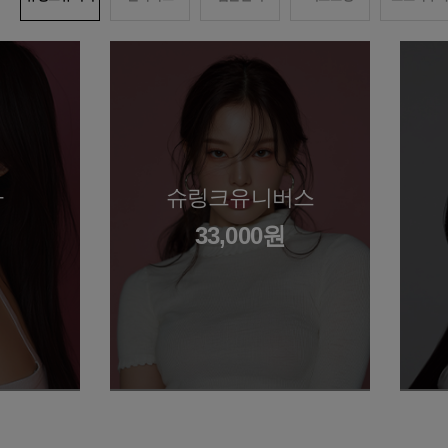
스
사
슈링크유니버스
33,000원