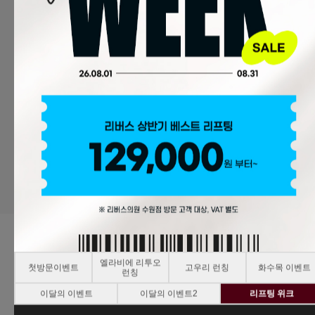
c
피코토닝
윤곽톡스
109,000
50,000
엘라비에 리투오
첫방문이벤트
고우리 런칭
화수목 이벤트
런칭
이달의 이벤트
이달의 이벤트2
리프팅 위크