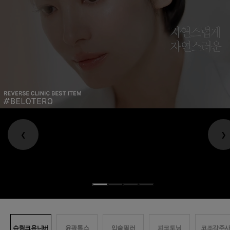
❮
❯
슈링크유니버
윤곽톡스
입술필러
피코토닝
코조각주