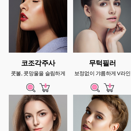
코조각주사
무턱필러
콧볼, 콧망울을 슬림하게
보정없이 갸름하게 V라인