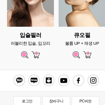
입술필러
큐오필
러블리한 입술, 입꼬리
볼륨 UP + 재생 UP
로그인
장바구니
PC버전