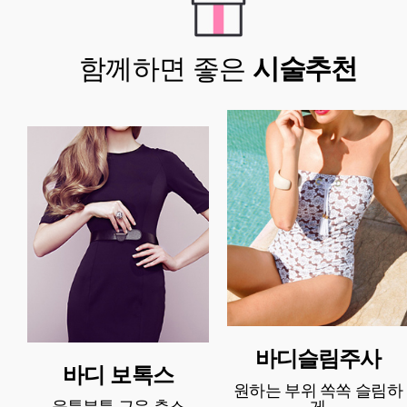
함께하면 좋은
시술추천
바디슬림주사
바디 보톡스
원하는 부위 쏙쏙 슬림하