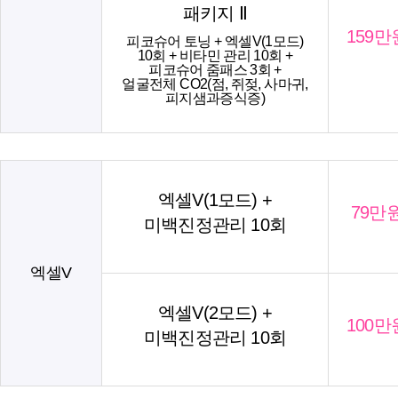
패키지 Ⅱ
159만
피코슈어 토닝 + 엑셀V(1모드)
10회 + 비타민 관리 10회 +
피코슈어 줌패스 3회 +
얼굴전체 CO2(점, 쥐젖, 사마귀,
피지샘과증식증)
엑셀V(1모드) +
79만
미백진정관리 10회
엑셀V
엑셀V(2모드) +
100만
미백진정관리 10회