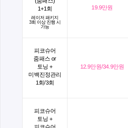
(줌패스)
19.9만원
1+1회
레이저 패키지
3회 이상 진행 시
가능
피코슈어
줌패스 or
토닝 +
12.9만원/34.9만원
미백진정관리
1회/3회
피코슈어
토닝 +
피코슈어