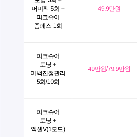
토닝 5회 +
머미팩 5회 +
49.9만원
피코슈어
줌패스 1회
피코슈어
토닝 +
49만원/79.9만원
미백진정관리
5회/10회
피코슈어
토닝 +
엑셀V(1모드)