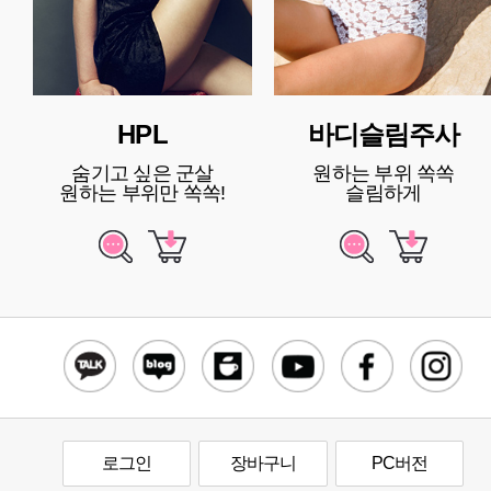
HPL
바디슬림주사
숨기고 싶은 군살
원하는 부위 쏙쏙
원하는 부위만 쏙쏙!
슬림하게
로그인
장바구니
PC버전