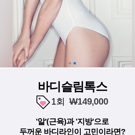
바디슬림톡스
1회
W
149,000
'알'(근육)과 '지방'으로
두꺼운 바디라인이 고민이라면?