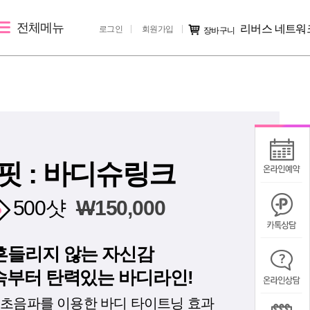
전체메뉴
리버스 네트워
로그인
회원가입
장바구니
레이저 제모
리버스 소개
커뮤니티
크
제토닝
지점 소개
시술후기
레이저 제모
리버스 소개
전후사진
지점 가맹문의
미디어IN
핏 : 바디슈링크
공지사항
500샷
W
150,000
칭찬/불만
흔들리지 않는 자신감
속부터 탄력있는 바디라인!
초음파를 이용한 바디 타이트닝 효과