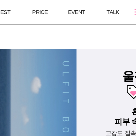
BEST
PRICE
EVENT
TALK
스킨케어
쁘띠성형
바디/체형
여드름케어
근육축소시술
울핏:바디슈링
필링Mall
윤곽주사/윤곽톡스
HPL
모공주사
코 조각주사
바디슬림톡스
울
리쥬란힐러
필러
바디슬림주사
피부 
고강도 집속