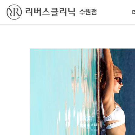
베스트
레이저
리프팅
슈링크
피코슈어
인모드리프팅
윤곽톡스
엑셀V
슈링크
필러
프락셀
윤곽슈링크
제모
제네시스
아이슈링크
미스코
볼뉴머